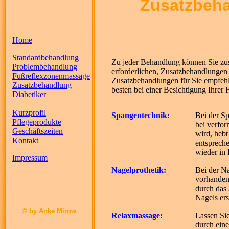
Zusatzbeh
Home
Standardbehandlung
Zu jeder Behandlung können Sie zusä
Problembehandlung
erforderlichen, Zusatzbehandlunge
Fußreflexzonenmassage
Zusatzbehandlungen für Sie empfehle
Zusatzbehandlung
besten bei einer Besichtigung Ihrer F
Diabetiker
Kurzprofil
Spangentechnik:
Bei der S
Pflegeprodukte
bei verfor
Geschäftszeiten
wird, heb
Kontakt
entsprech
wieder in 
Impressum
Nagelprothetik:
Bei der N
vorhanden
durch das 
Nagels ers
© by Anke Mirow
Relaxmassage:
Lassen Si
durch ein